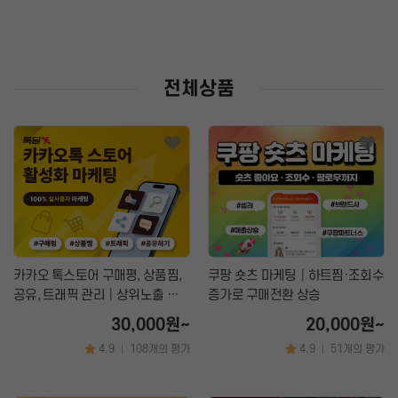
전체상품
카카오 톡스토어 구매평, 상품찜,
쿠팡 숏츠 마케팅│하트찜·조회수
공유, 트래픽 관리│상위노출 마
증가로 구매전환 상승
케팅 서비스
30,000원~
20,000원~
4.9
108개의 평가
4.9
51개의 평가
|
|