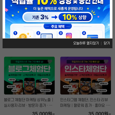
텀블벅 알림신청 늘리기, 좋아요·
카카오메이커스 알림받기 늘리기,
후원하기 증가│펀딩 마케팅 서비
주문하기·상품찜·공유하기 증가
개인정보활용방침에 동의하겠습니까?
네
스
│판매 최적화 마케팅
8,000원~
8,000원~
5.0
77개의 평가
4.9
73개의 평가
오늘하루 열지않기
닫기
|
|
블로그 체험단 마케팅 상위노출│
인스타그램 체험단, 인스타 리뷰
실사용자 리뷰 · 방문자 증가 · 검
마케팅│팔로워 증가 · 좋아요 ·
색노출 최적화
상위노출 전략
35,000원~
35,000원~