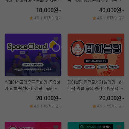
적화│내비게이션 노출 및 지도
략│맛집 평점 관리 및 상위노출
상위노출 마케팅 서비스
마케팅
18,000원~
40,000원~
4.9
61개의 평가
4.9
61개의 평가
|
|
스페이스클라우드 찜하기·공유하
테이블링 원격줄서기 늘리기│하
기·리뷰 활성화 마케팅│공간 예
트찜·리뷰·공유 관리로 방문율 상
약 상위노출 트래픽 관리 전문
승 마케팅!
20,000원~
20,000원~
4.9
62개의 평가
4.9
59개의 평가
|
|