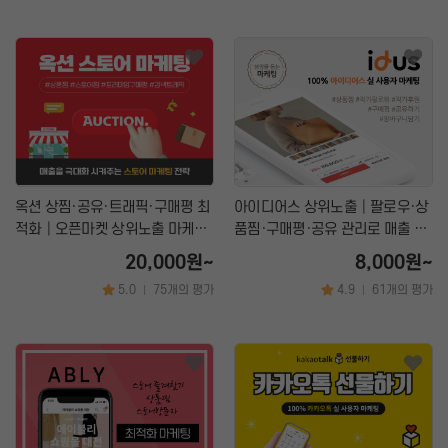
옥션 상찜·공유·트래픽·구매평 최
아이디어스 상위노출│팔로우·상
적화│오픈마켓 상위노출 마케팅
품찜·구매평·공유 관리로 매출 올
서비스
리는 마케팅
20,000원~
8,000원~
5.0
75개의 평가
4.9
61개의 평가
|
|