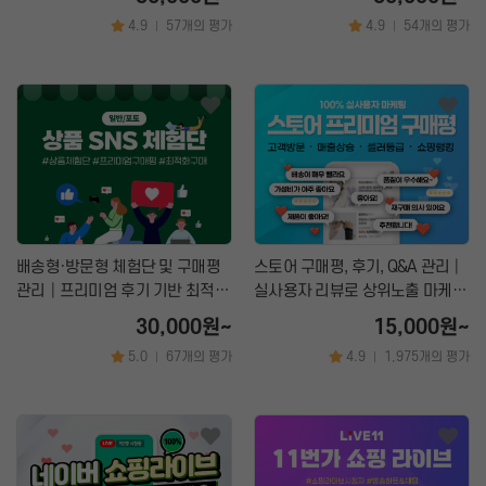
4.9
57개의 평가
4.9
54개의 평가
|
|
배송형·방문형 체험단 및 구매평
스토어 구매평, 후기, Q&A 관리│
관리│프리미엄 후기 기반 최적화
실사용자 리뷰로 상위노출 마케팅
마케팅 서비스
서비스
30,000원~
15,000원~
5.0
67개의 평가
4.9
1,975개의 평가
|
|