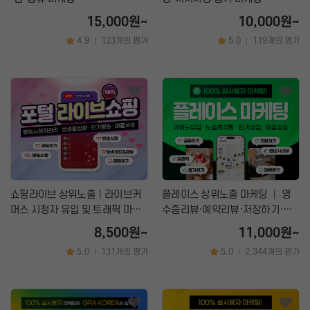
15,000원~
10,000원~
4.9
123개의 평가
5.0
119개의 평가
|
|
쇼핑라이브 상위노출│라이브커
플레이스 상위노출 마케팅 │ 영
머스 시청자 유입 및 트래픽 마케
수증리뷰·예약리뷰·저장하기·즐
팅
겨찾기 관리 서비스
8,500원~
11,000원~
5.0
131개의 평가
5.0
2,344개의 평가
|
|