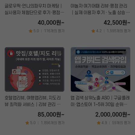
글로우픽·언니의파우치 마케팅│
야놀자 여기어때 리뷰·평점 관리
실사용자 체험단으로 후기·평점·
│실제 이용자 후기 · 노출 상승 ·
랭킹 상승 관리
예약 전환 강화
40,000원~
42,500원~
5.0
116개의 평가
4.2
1,595개의 평가
|
|
호텔앱리뷰, 여행앱리뷰, 지도리
앱 검색 상위노출 ASO│구글플레
뷰 최적화 서비스│리뷰 관리 및
이·앱스토어 1~5위 30일 순위보
상위노출 마케팅
장
85,000원~
2,000,000원~
5.0
1,856개의 평가
4.9
59개의 평가
|
|