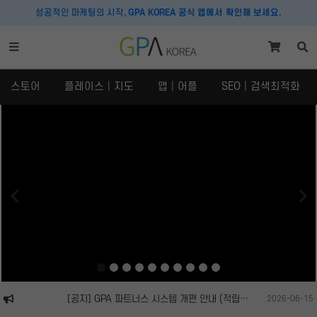
성공적인 마케팅의 시작,
GPA KOREA 공식 앱에서 확인해 보세요.
스토어
플레이스│지도
앱│어플
SEO│검색최적화
스토어
플레이스│지도
스토어
플레이스
SNS 체험단
구글맵│카카오맵
쇼핑라이브│라이브커머스
당근마켓
크라우드펀딩
호텔│숙박│숙소
맛집마케팅
[공지] GPA 파트너스 시스템 개편 안내 (적립률 10% 상향 및 승인 안내)
2026-06-15
내비게이션