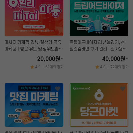
마사지 가게찜·리뷰·길찾기·공유
트립어드바이저 리뷰 늘리기, 호
마케팅│방문 유도 및 상위노출
텔스컴바인 후기 관리│실사용자
최적화
기반 리뷰 마케팅
20,000원~
40,000원~
4.9
61개의 평가
4.9
72개의 평가
|
|