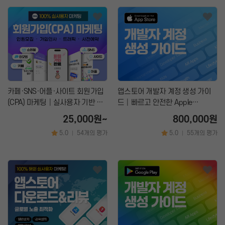
카페·SNS·어플·사이트 회원가입
앱스토어 개발자 계정 생성 가이
(CPA) 마케팅│실사용자 기반 가
드│빠르고 안전한 Apple
입자 증가 전문
Developer 등록 지원
25,000원~
800,000원
5.0
54개의 평가
5.0
55개의 평가
|
|