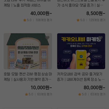
맛집 리뷰·후기·체험단 바이럴 마
당근마켓 비즈프로필 단골맺기·후
케팅│노출 최적화 서비스
기·소식 좋아요·댓글 증가│실사
용자 기반 지역 노출 상승 마케팅
40,000원~
8,500원~
5.0
108개의 평가
5.0
129개의 평가
|
|
호텔·모텔·펜션 리뷰·평점 상승 마
카카오내비 검색·공유·즐겨찾기
케팅│실사용자 기반 예약 증가 &
증가│내비게이션 등록 장소 노출
노출 극대화 실사용자 마케팅 서
상승 & 방문 유입 최적화 마케팅
10,000원~
80,000원~
비스
5.0
63개의 평가
5.0
63개의 평가
|
|