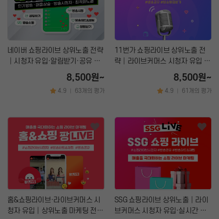
네이버 쇼핑라이브 상위노출 전략
11번가 쇼핑라이브 상위노출 전
│시청자 유입·알림받기·공유 마
략│라이브커머스 시청자 유입 마
케팅
케팅
8,500원~
8,500원~
4.9
63개의 평가
4.9
61개의 평가
|
|
홈&쇼핑라이브·라이브커머스 시
SSG 쇼핑라이브 상위노출│라이
청자 유입│상위노출 마케팅 전문
브커머스 시청자 유입·실시간 트