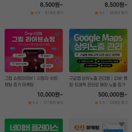
서비스
래픽 마케팅 서비스
8,500원~
8,500원~
4.9
61개의 평가
4.5
56개의 평가
|
|
그립 쇼핑라이브│시청자·하트·
구글맵 상위노출 관리형│리뷰·평
채팅 증가 마케팅
점·트래픽 관리로 매장 노출 증가
10,000원~
500,000원~
5.0
107개의 평가
4.9
54개의 평가
|
|