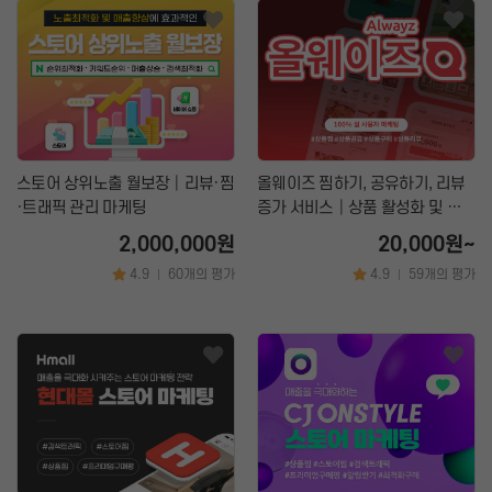
스토어 상위노출 월보장│리뷰·찜
올웨이즈 찜하기, 공유하기, 리뷰
·트래픽 관리 마케팅
증가 서비스│상품 활성화 및 노
출 마케팅
2,000,000원
20,000원~
4.9
60개의 평가
4.9
59개의 평가
|
|