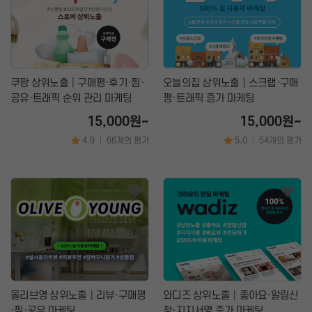
커뮤니티
지식인│질문 Q&A
언론,기자,뉴스 구독
기타│플랫폼
웹툰│웹소설
쿠팡 상위노출│구매평·후기·찜·
오늘의집 상위노출│스크랩·구매
공유·트래픽 순위 관리 마케팅
평·트래픽 증가 마케팅
영화│뮤지컬│연극
15,000원~
15,000원~
기타
4.9
66개의 평가
5.0
54개의 평가
|
|
올리브영 상위노출│리뷰·구매평
와디즈 상위노출│좋아요·알림신
·찜·공유 마케팅
청·지지서명 증가 마케팅