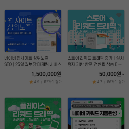
네이버 웹사이트 상위노출
스토어 리워드 트래픽 증가│실사
SEO│25일 월보장 마케팅 서비스
용자 기반 방문·전환율 상승 마케
팅
1,500,000원
50,000원~
4.9
52개의 평가
4.7
56개의 평가
|
|