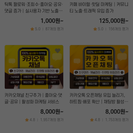
틱톡 팔로워·조회수·좋아요·공유·
카페 바이럴·핫딜 마케팅│커뮤니
댓글 증가│실사용자 기반 노출
티 노출·트래픽 유입 증가
상승 & 계정 활성화 마케팅
1,000원~
125,000원~
5.0
87개의 평가
5.0
156개의 평가
|
|
카카오채널 친구추가│좋아요·댓
카카오톡 오픈채팅 유입 늘리기,
글·공유│활성화 마케팅 서비스
하트찜·배포 확산│채팅방 활성화
마케팅
8,000원~
8,000원~
4.8
1,957개의 평가
4.8
1,753개의 평가
|
|