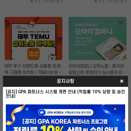
4.9
59개의 평가
4.9
61개의 평가
|
|
문의하기
×
테무 후기·브랜드찜·상품찜·트래
오마이컴퍼니 상위노출│좋아요·
픽·구매평 최적화│TEMU 상위노
알림신청·후원하기 실사용자 최적
출 마케팅
화 마케팅
공지사항
10,000원~
8,000원~
문의 분야
월 예산
4.9
61개의 평가
5.0
77개의 평가
|
|
[공지] GPA 파트너스 시스템 개편 안내 (적립률 10% 상향 및 승인
안내)