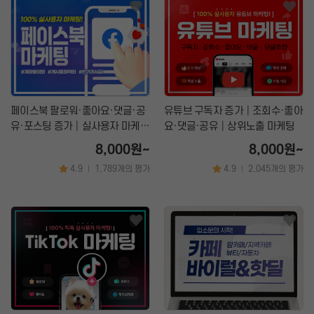
페이스북 팔로워·좋아요·댓글·공
유튜브 구독자 증가│조회수·좋아
유·포스팅 증가│실사용자 마케팅
요·댓글·공유│상위노출 마케팅
전문
8,000원~
8,000원~
4.9
1,789개의 평가
4.9
2,045개의 평가
|
|