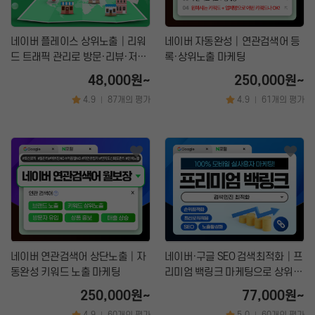
네이버 플레이스 상위노출│리워
네이버 자동완성│연관검색어 등
드 트래픽 관리로 방문·리뷰·저장
록·상위노출 마케팅
증가
48,000원~
250,000원~
4.9
87개의 평가
4.9
61개의 평가
|
|
네이버 연관검색어 상단노출│자
네이버·구글 SEO 검색최적화│프
동완성 키워드 노출 마케팅
리미엄 백링크 마케팅으로 상위노
출
250,000원~
77,000원~
4.9
60개의 평가
5.0
60개의 평가