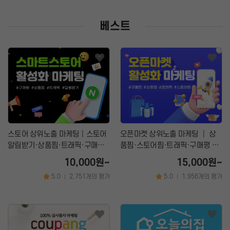
화장품│병원│성형
베스트
피부관리│마사지
공간 대여
앱│어플
SEO│검색최적화
구글플레이│AOS
트래픽
앱스토어│IOS
리워드 트래픽
원스토어
백링크
클라우드서버
CPC검색광고│운영대행
SNS 채널
플레이스 광고
인스타│페이스북 등
스토어 상위노출 마케팅│스토어
오픈마켓 상위노출 마케팅 │ 상
파워링크
카카오 플랫폼
알림받기·상품찜·트래픽·구매평
품찜·스토어찜·트래픽·구매평 증
쇼핑검색광고
네이버 플랫폼
관리 서비스
가 서비스
10,000원~
15,000원~
메신저│오픈톡
5.0
2,751개의 평가
5.0
1,956개의 평가
|
|
음원 플랫폼
TV 채널
카페│커뮤니티
블로그
카페