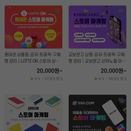
롯데온 상품찜·공유·트래픽·구매
교보문고 상찜·공유·트래픽·구매
평 관리│LOTTE ON 스토어 상위
평 관리│교보문고 상위노출 마케
노출 마케팅 서비스
팅 서비스
20,000원~
20,000원~
4.9
67개의 평가
4.9
66개의 평가
|
|