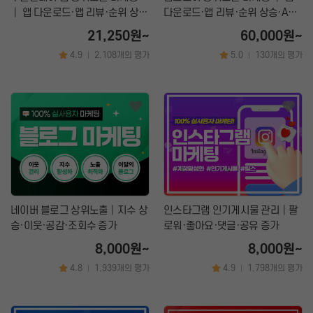
│ 앱 다운로드·앱 리뷰·순위 상승
다운로드·앱 리뷰·순위 상승·ASO
·ASO 서비스
서비스
21,250원~
60,000원~
4.9
2,108개의 평가
5.0
130개의 평가
|
|
네이버 블로그 상위노출│지수 상
인스타그램 인기게시물 관리│팔
승·이웃·공감·조회수 증가
로워·좋아요·댓글·공유 증가
8,000원~
8,000원~
4.8
1,939개의 평가
4.9
1,798개의 평가
|
|