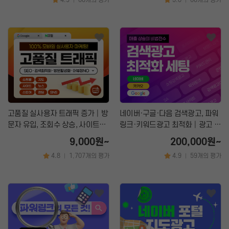
|
|
고품질 실사용자 트래픽 증가│방
네이버·구글·다음 검색광고, 파워
문자 유입, 조회수 상승, 사이트
링크·키워드광고 최적화│광고 세
SEO 최적화 마케팅
팅 및 운영관리 전문
9,000원~
200,000원~
4.8
1,707개의 평가
4.9
59개의 평가
|
|