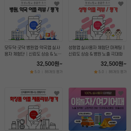
모두닥·굿닥 병원앱·약국앱 실사
성형앱 실사용자 체험단 마케팅│
용자 체험단│신뢰도 상승 & 노출
신뢰도 상승 & 병원 노출 극대화
극대화 마케팅
32,500원~
32,500원~
5.0
86개의 평가
5.0
86개의 평가
|
|