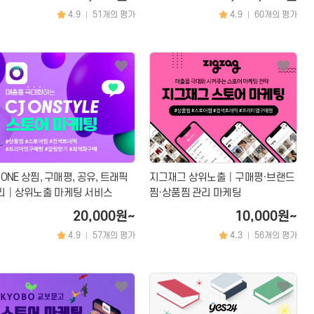
4.9
51개의 평가
4.9
60개의 평가
|
|
 ONE 상찜, 구매평, 공유, 트래픽
지그재그 상위노출│구매평·브랜드
리│상위노출 마케팅 서비스
찜·상품찜 관리 마케팅
20,000원~
10,000원~
4.9
57개의 평가
4.3
56개의 평가
|
|