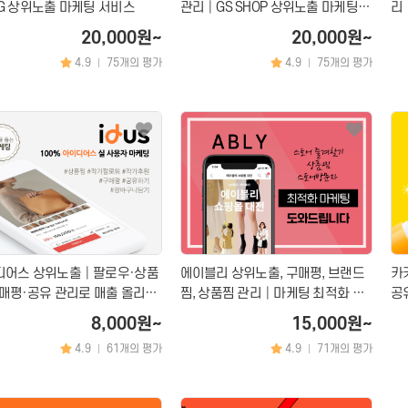
G 상위노출 마케팅 서비스
관리│GS SHOP 상위노출 마케팅
리
서비스
20,000원~
20,000원~
4.9
75개의 평가
4.9
75개의 평가
|
|
디어스 상위노출│팔로우·상품
에이블리 상위노출, 구매평, 브랜드
카
매평·공유 관리로 매출 올리는
찜, 상품찜 관리│마케팅 최적화 서
공
팅
비스
팅
8,000원~
15,000원~
4.9
61개의 평가
4.9
71개의 평가
|
|