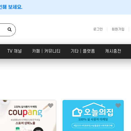
인해 보세요.
로그인
회원가입
TV 채널
카페│커뮤니티
기타│플랫폼
캐시충전
CPC검색광고│운영대행
SNS 채널
문의하기
×
플레이스 광고
인스타│페이스북 등
아래 정보를 입력하시면 빠르게 상담을 도와드립니다.
파워링크
카카오 플랫폼
쇼핑검색광고
네이버 플랫폼
메신저│오픈톡
음원 플랫폼