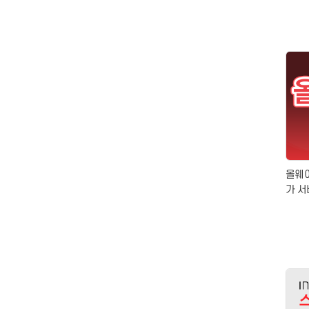
올웨이
가 서
케팅