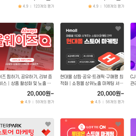
4.9
123개의 평가
4.9
108개의 평가
|
|
즈 찜하기, 공유하기, 리뷰 증
현대몰 상찜·공유·트래픽·구매평 최
CJ
비스│상품 활성화 및 노출 마
적화│쇼핑몰 상위노출 마케팅 서비
관
스
20,000원~
20,000원~
4.9
59개의 평가
4.5
56개의 평가
|
|
문의하기
×