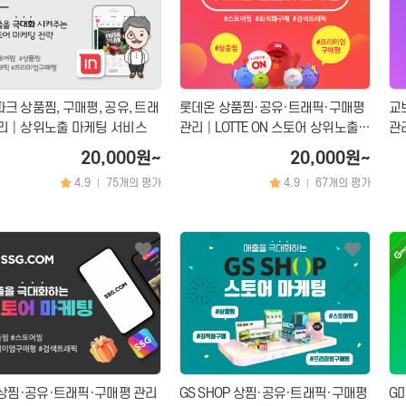
문의 분야
월 예산
크 상품찜, 구매평, 공유, 트래
롯데온 상품찜·공유·트래픽·구매평
교
관리│상위노출 마케팅 서비스
관리│LOTTE ON 스토어 상위노출
관
마케팅 서비스
비
20,000원~
20,000원~
4.9
75개의 평가
4.9
67개의 평가
|
|
개인정보활용방침에 동의하겠습니까?
네
 상찜·공유·트래픽·구매평 관리
GS SHOP 상찜·공유·트래픽·구매평
G