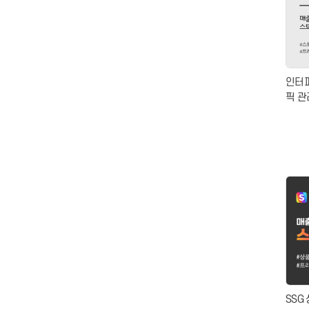
인터파
픽 
SSG