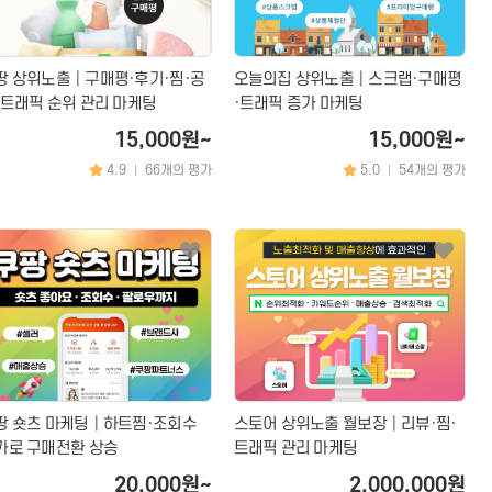
팡 상위노출│구매평·후기·찜·공
오늘의집 상위노출│스크랩·구매평
·트래픽 순위 관리 마케팅
·트래픽 증가 마케팅
타│플랫폼
15,000원~
15,000원~
툰│웹소설
4.9
66개의 평가
5.0
54개의 평가
|
|
│뮤지컬│연극
기타
개인정보활용방침에 동의하겠습니까?
네
팡 숏츠 마케팅│하트찜·조회수
스토어 상위노출 월보장│리뷰·찜·
가로 구매전환 상승
트래픽 관리 마케팅
20,000원~
2,000,000원