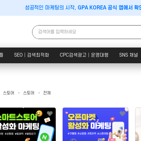
성공적인 마케팅의 시작,
GPA KOREA 공식 앱에서 확
플
SEO│검색최적화
CPC검색광고│운영대행
SNS 채널
이스│지도
앱│어플
SEO│검색최적화
플레이스
구글플레이│AOS
트래픽
스토어
스토어
전체
맵│카카오맵
앱스토어│IOS
리워드 트래픽
당근마켓
원스토어
백링크
│숙박│숙소
클라우드서버
집마케팅
비게이션