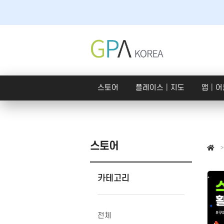
스토어
플레이스│지도
앱│어
스토어
플레
스토어
스토어
SNS 체험단
구글
쇼핑라이브│라이브커머스
카테고리
크라우드펀딩
호텔
맛
전체
내