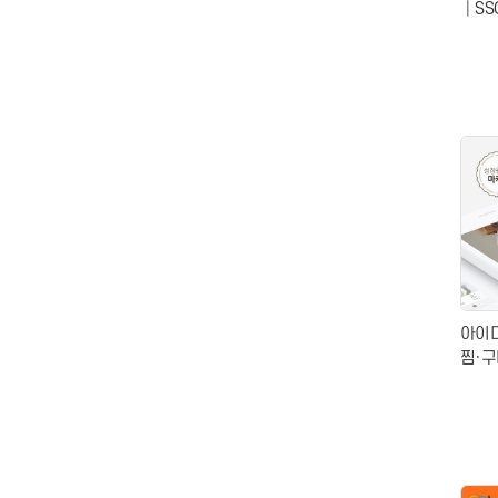
│SS
아이
찜·구
마케