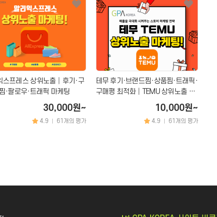
익스프레스 상위노출│후기·구
테무 후기·브랜드찜·상품찜·트래픽·
찜·팔로우·트래픽 마케팅
구매평 최적화│TEMU 상위노출 마
케팅
30,000원~
10,000원~
4.9
61개의 평가
4.9
61개의 평가
|
|