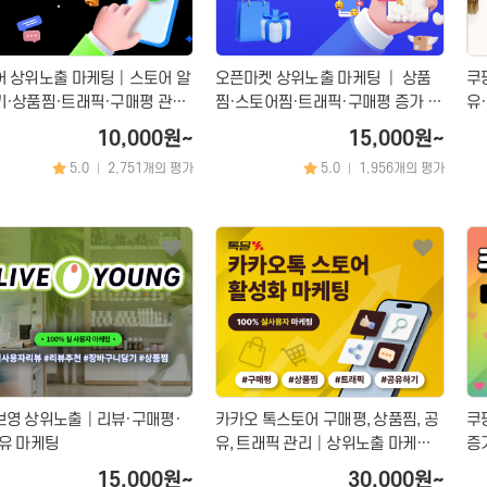
│병원│성형
관리│마사지
어 상위노출 마케팅│스토어 알
오픈마켓 상위노출 마케팅 │ 상품
쿠
기·상품찜·트래픽·구매평 관리
찜·스토어찜·트래픽·구매평 증가 서
유
공간 대여
스
비스
TV 채널
카페│커뮤니티
기
10,000원~
15,000원~
블로그
웹
5.0
2,751개의 평가
5.0
1,956개의 평가
|
|
카페
영화
커뮤니티
지식인│질문 Q&A
언론,기자,뉴스 구독
브영 상위노출│리뷰·구매평·
카카오 톡스토어 구매평, 상품찜, 공
쿠
유 마케팅
유, 트래픽 관리│상위노출 마케팅
증
서비스
15,000원~
30,000원~