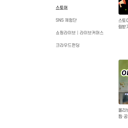
스토어
화장품
피부
SNS 체험단
스토
림받
쇼핑라이브│라이브커머스
서비
크라우드펀딩
올리
찜·공