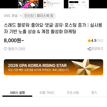
화장품│병원│성형
피부관리│마사지
SNS 채널
인스타│페이스북 등
공간 대여
스레드 팔로워·좋아요·댓글·공유·포스팅 증가│실사용
앱│어플
SEO│검색최적화
구글플레이│AOS
트래픽
자 기반 노출 상승 & 계정 활성화 마케팅
앱스토어│IOS
리워드 트래픽
8,000원~
4.5
(58)
원스토어
백링크
공유하기
찜하기
(30)
클라우드서버
CPC검색광고│운영대행
SNS 채널
플레이스 광고
인스타│페이스북 등
파워링크
카카오 플랫폼
쇼핑검색광고
네이버 플랫폼
메신저│오픈톡
음원 플랫폼
서비스 설명
이용 가이드
주의 사항
후기
TV 채널
카페│커뮤니티
블로그
카페