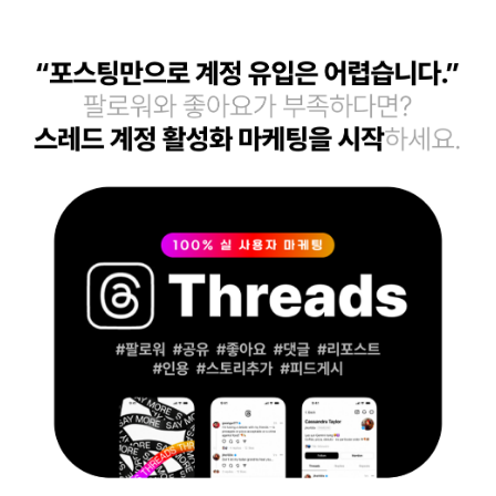
커뮤니티
지식인│질문 Q&A
언론,기자,뉴스 구독
기타│플랫폼
웹툰│웹소설
영화│뮤지컬│연극
기타