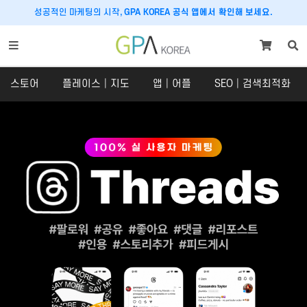
성공적인 마케팅의 시작,
GPA KOREA 공식 앱에서 확인해 보세요.
스토어
플레이스│지도
앱│어플
SEO│검색최적화
스토어
플레이스│지도
스토어
플레이스
SNS 체험단
구글맵│카카오맵
쇼핑라이브│라이브커머스
당근마켓
크라우드펀딩
호텔│숙박│숙소
맛집마케팅
내비게이션