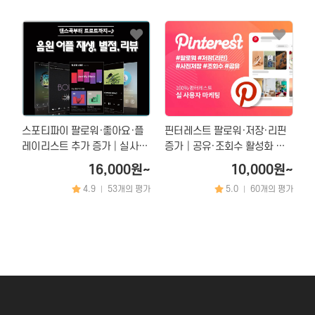
스포티파이 팔로워·좋아요·플
핀터레스트 팔로워·저장·리핀
레이리스트 추가 증가│실사용
증가│공유·조회수 활성화 마
자 기반 음원 노출 상승 & 아티
케팅
16,000원~
10,000원~
스트 활성화 마케팅
4.9
53개의 평가
5.0
60개의 평가
|
|