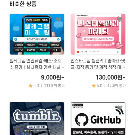
비슷한 상품
텔레그램 인원유입·배포·조회
인스타그램 월관리│좋아요·댓
수 증가│실사용자 기반 채널
글·저장 증가 및 계정 성장 마케
성장 마케팅
팅
9,000원~
130,000원~
5.0
111개의 평가
5.0
47개의 평가
|
|