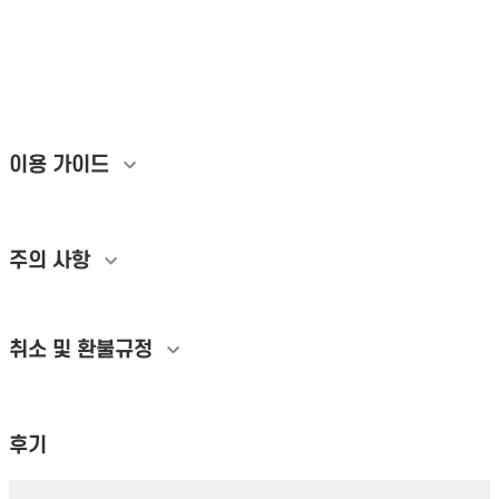
래픽 유입 증가 Threads 재게시 증가 피드 노출 지수 실유저 댓글 유치 초기 반
응 속도 계정 가중치 부여 채널 월관리 소상공인 스레드 운영 톤앤매너 가이드 팔
로워 늘리기 검색 상위노출 자사몰 유입 프로필 링크 전환율 성과 분석 비용 브랜
드 공신력 확보
이용 가이드
주의 사항
취소 및 환불규정
후기