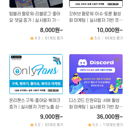
텀블러 팔로워·리블로그·좋아
깃허브 팔로워·이슈·토론 활성
요·댓글 증가│실사용자 기반
화 마케팅│실사용자 기반 프로
노출 상승 & 계정 활성화 마케
젝트 노출 상승 & 계정 성장
8,000원~
10,000원~
팅
4.9
61개의 평가
5.0
64개의 평가
|
|
온리팬스 구독·좋아요·북마크
디스코드 인원유입·서버 활성
증가│실사용자 기반 노출 상승
화 마케팅│실사용자 기반 참여
& 최적화 마케팅
율 상승 & 커뮤니티 성장
9,000원~
36,000원~
5.0
63개의 평가
5.0
118개의 평가
|
|