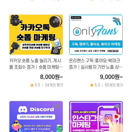
카카오 숏폼 노출 늘리기, 게시
온리팬스 구독·좋아요·북마크
물 조회수 증가│숏폼 마케팅
증가│실사용자 기반 노출 상승
서비스
& 최적화 마케팅
8,000원~
9,000원~
5.0
54개의 평가
5.0
63개의 평가
|
|