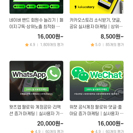
네이버 밴드 회원수 늘리기│페
카카오스토리 소식받기, 댓글,
이지구독·상위노출 최적화 마
공유 실사용자 마케팅│상위노
케팅
출 마케팅
16,000원~
8,500원~
4.9
1,809개의 평가
5.0
85개의 평가
|
|
왓츠앱 팔로워·계정공유·리액
위챗 공식계정 팔로워·댓글·좋
션 증가 마케팅│실사용자 기반
아요 증가 마케팅│실사용자 기
트래픽 상승 & 채널 활성화 최
반 노출 상승 & 계정 활성화 최
20,000원~
16,000원~
적화 서비스
적화
4.9
60개의 평가
4.9
60개의 평가
|
|