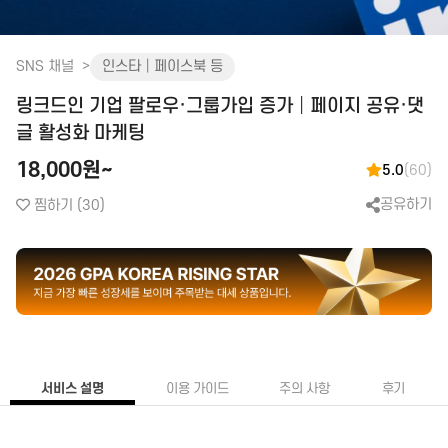
화장품│병원│성형
피부관리│마사지
SNS 채널
인스타│페이스북 등
공간 대여
링크드인 기업 팔로우·그룹가입 증가│페이지 공유·댓
앱│어플
SEO│검색최적화
구글플레이│AOS
트래픽
글 활성화 마케팅
앱스토어│IOS
리워드 트래픽
18,000원~
5.0
(60)
원스토어
백링크
공유하기
찜하기
(30)
클라우드서버
CPC검색광고│운영대행
SNS 채널
플레이스 광고
인스타│페이스북 등
파워링크
카카오 플랫폼
쇼핑검색광고
네이버 플랫폼
메신저│오픈톡
음원 플랫폼
서비스 설명
이용 가이드
주의 사항
후기
TV 채널
카페│커뮤니티
블로그
카페