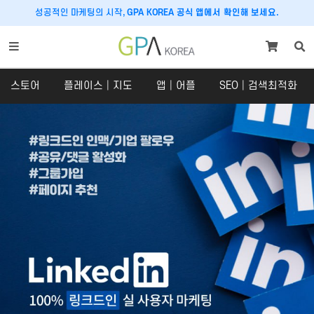
성공적인 마케팅의 시작,
GPA KOREA 공식 앱에서 확인해 보세요.
스토어
플레이스│지도
앱│어플
SEO│검색최적화
스토어
플레이스│지도
스토어
플레이스
SNS 체험단
구글맵│카카오맵
쇼핑라이브│라이브커머스
당근마켓
크라우드펀딩
호텔│숙박│숙소
맛집마케팅
내비게이션