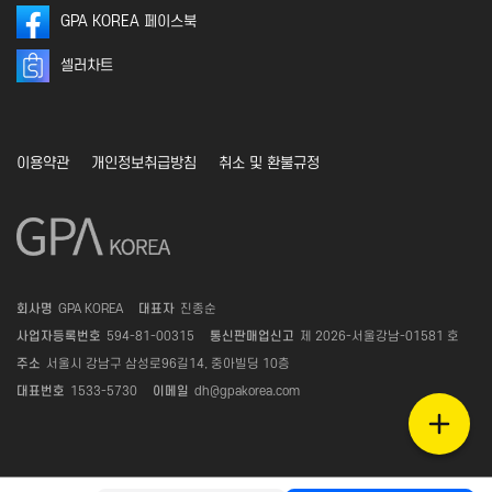
GPA KOREA 페이스북
셀러차트
이용약관
개인정보취급방침
취소 및 환불규정
회사명
GPA KOREA
대표자
진종순
사업자등록번호
594-81-00315
통신판매업신고
제 2026-서울강남-01581 호
주소
서울시 강남구 삼성로96길14, 중아빌딩 10층
대표번호
1533-5730
이메일
dh@gpakorea.com