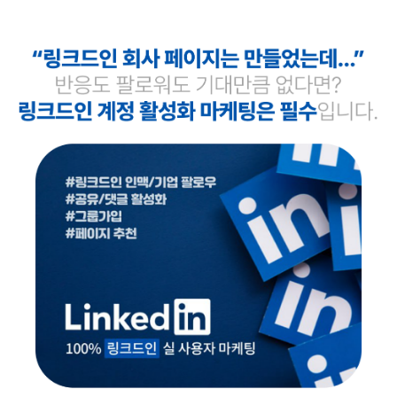
커뮤니티
지식인│질문 Q&A
언론,기자,뉴스 구독
기타│플랫폼
웹툰│웹소설
영화│뮤지컬│연극
기타