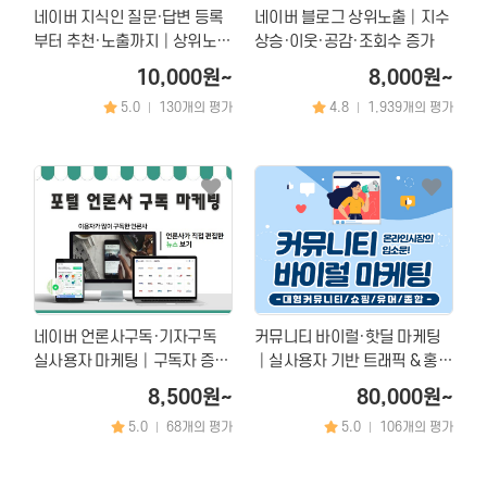
네이버 지식인 질문·답변 등록
네이버 블로그 상위노출│지수
부터 추천·노출까지│상위노출
상승·이웃·공감·조회수 증가
마케팅
10,000원~
8,000원~
5.0
130개의 평가
4.8
1,939개의 평가
|
|
네이버 언론사구독·기자구독
커뮤니티 바이럴·핫딜 마케팅
실사용자 마케팅│구독자 증가
│실사용자 기반 트래픽 & 홍보
및 노출 상승 전문
마케팅!
8,500원~
80,000원~
5.0
68개의 평가
5.0
106개의 평가
|
|