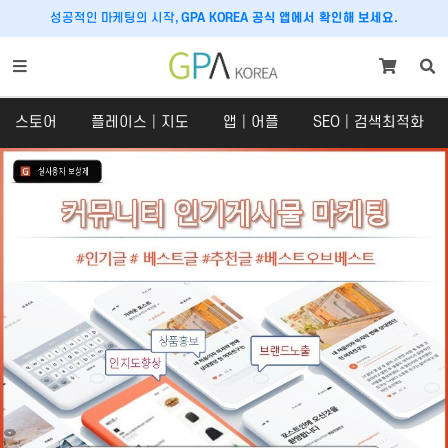
성공적인 마케팅의 시작,
GPA KOREA 공식 앱에서 확인해 보세요.
스토어
플레이스│지도
앱│어플
SEO│검색최적화
스토어
플레이스│지도
스토어
플레이스
SNS 체험단
구글맵│카카오맵
쇼핑라이브│라이브커머스
당근마켓
크라우드펀딩
호텔│숙박│숙소
맛집마케팅
내비게이션