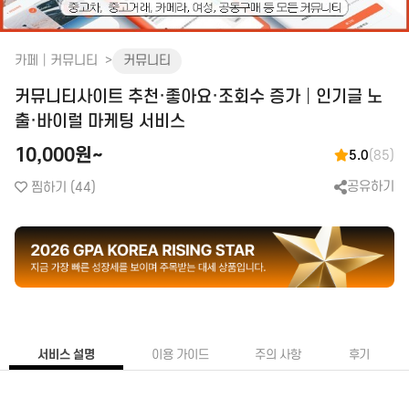
화장품│병원│성형
피부관리│마사지
카페│커뮤니티
커뮤니티
공간 대여
커뮤니티사이트 추천·좋아요·조회수 증가│인기글 노
앱│어플
SEO│검색최적화
구글플레이│AOS
트래픽
출·바이럴 마케팅 서비스
앱스토어│IOS
리워드 트래픽
10,000원~
5.0
(85)
원스토어
백링크
공유하기
찜하기
(44)
클라우드서버
CPC검색광고│운영대행
SNS 채널
플레이스 광고
인스타│페이스북 등
파워링크
카카오 플랫폼
쇼핑검색광고
네이버 플랫폼
메신저│오픈톡
음원 플랫폼
서비스 설명
이용 가이드
주의 사항
후기
TV 채널
카페│커뮤니티
블로그
카페