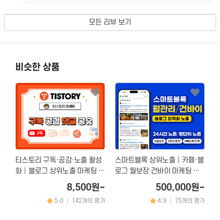
모든 리뷰 보기
비슷한 상품
티스토리 구독·공감·노출 활성
스마트블록 상위노출│카페·블
화│블로그 상위노출 마케팅 전
로그 월보장 건바이 마케팅 서
문
비스
8,500원~
500,000원~
5.0
142개의 평가
4.9
75개의 평가
|
|