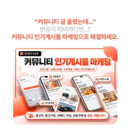
커뮤니티
지식인│질문 Q&A
언론,기자,뉴스 구독
기타│플랫폼
웹툰│웹소설
영화│뮤지컬│연극
기타