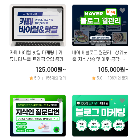
카페 바이럴·핫딜 마케팅│커
네이버 블로그 월관리│상위노
뮤니티 노출·트래픽 유입 증가
출·지수 상승 및 이웃·공감·조
회수 증가
125,000원~
105,000원~
5.0
156개의 평가
5.0
106개의 평가
|
|