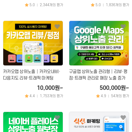
화장품│병원│성형
5.0
2,344개의 평가
5.0
1,836개의 평가
|
|
피부관리│마사지
공간 대여
앱│어플
SEO│검색최적화
구글플레이│AOS
트래픽
앱스토어│IOS
리워드 트래픽
원스토어
백링크
클라우드서버
CPC검색광고│운영대행
SNS 채널
플레이스 광고
인스타│페이스북 등
카카오맵 상위노출│카카오내비·
구글맵 상위노출 관리형│리뷰·평
다음지도 리뷰·트래픽 마케팅
점·트래픽 관리로 매장 노출 증가
파워링크
카카오 플랫폼
10,000원~
500,000원~
쇼핑검색광고
네이버 플랫폼
4.4
1,753개의 평가
4.9
54개의 평가
|
|
메신저│오픈톡
음원 플랫폼
TV 채널
카페│커뮤니티
블로그
카페