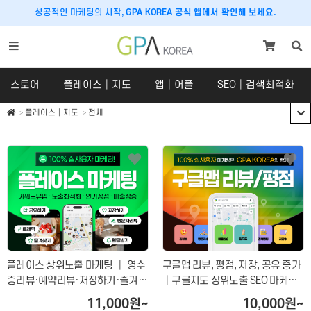
성공적인 마케팅의 시작,
GPA KOREA 공식 앱에서 확인해 보세요.
스토어
플레이스│지도
앱│어플
SEO│검색최적화
플레이스│지도
전체
스토어
플레이스│지도
스토어
플레이스
SNS 체험단
구글맵│카카오맵
쇼핑라이브│라이브커머스
당근마켓
크라우드펀딩
호텔│숙박│숙소
플레이스 상위노출 마케팅 │ 영수
구글맵 리뷰, 평점, 저장, 공유 증가
맛집마케팅
증리뷰·예약리뷰·저장하기·즐겨찾
│구글지도 상위노출 SEO 마케팅
기 관리 서비스
서비스
내비게이션
11,000원~
10,000원~