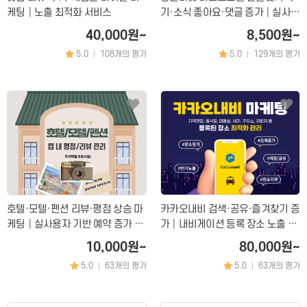
케팅│노출 최적화 서비스
기·소식 좋아요·댓글 증가│실사용
자 기반 지역 노출 상승 마케팅
40,000원~
8,500원~
5.0
108개의 평가
5.0
129개의 평가
|
|
개인정보활용방침에 동의하겠습니까?
네
호텔·모텔·펜션 리뷰·평점 상승 마
카카오내비 검색·공유·즐겨찾기 증
케팅│실사용자 기반 예약 증가 &
가│내비게이션 등록 장소 노출 상
노출 극대화 실사용자 마케팅 서비
승 & 방문 유입 최적화 마케팅
10,000원~
80,000원~
스
5.0
63개의 평가
5.0
63개의 평가
|
|