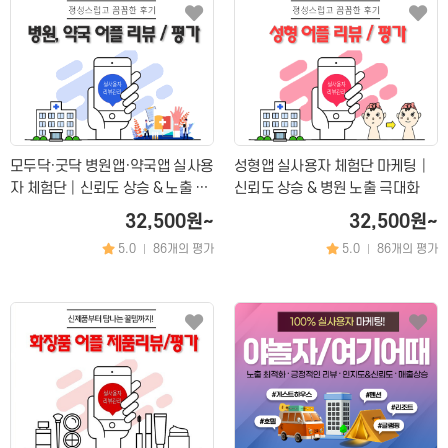
모두닥·굿닥 병원앱·약국앱 실사용
성형앱 실사용자 체험단 마케팅│
자 체험단│신뢰도 상승 & 노출 극
신뢰도 상승 & 병원 노출 극대화
대화 마케팅
32,500원~
32,500원~
5.0
86개의 평가
5.0
86개의 평가
|
|