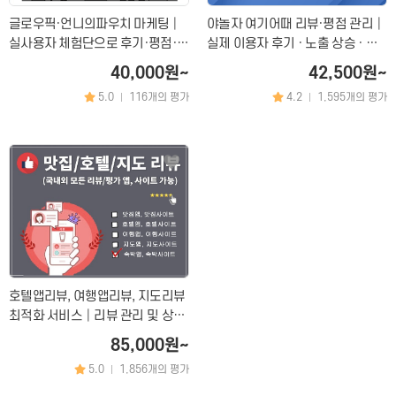
글로우픽·언니의파우치 마케팅│
야놀자 여기어때 리뷰·평점 관리│
실사용자 체험단으로 후기·평점·랭
실제 이용자 후기 · 노출 상승 · 예
킹 상승 관리
약 전환 강화
40,000원~
42,500원~
5.0
116개의 평가
4.2
1,595개의 평가
|
|
호텔앱리뷰, 여행앱리뷰, 지도리뷰
최적화 서비스│리뷰 관리 및 상위
노출 마케팅
85,000원~
5.0
1,856개의 평가
|