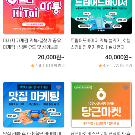
마사지 가게찜·리뷰·길찾기·공유
트립어드바이저 리뷰 늘리기, 호텔
마케팅│방문 유도 및 상위노출 최
스컴바인 후기 관리│실사용자 기
적화
반 리뷰 마케팅
20,000원~
40,000원~
4.9
61개의 평가
4.9
72개의 평가
|
|
문의하기
×
문의 분야
월 예산
맛집 리뷰·후기·체험단 바이럴 마
당근마켓 비즈프로필 단골맺기·후