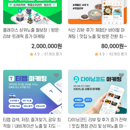
커뮤니티
지식인│질문 Q&A
언론,기자,뉴스 구독
플레이스 상위노출 월보장│방문·
식신 리뷰·후기·체험단·바이럴 마
기타│플랫폼
웹툰│웹소설
리뷰·트래픽 증가 마케팅
케팅│맛집 노출 및 방문 전환 최적
영화│뮤지컬│연극
화
2,000,000원
80,000원~
기타
4.9
61개의 평가
4.9
62개의 평가
|
|
티맵 검색, 저장, 즐겨찾기, 공유 최
다이닝코드 리뷰 및 후기 증가 전략
적화│내비게이션 노출 및 지도 상
│맛집 평점 관리 및 상위노출 마케