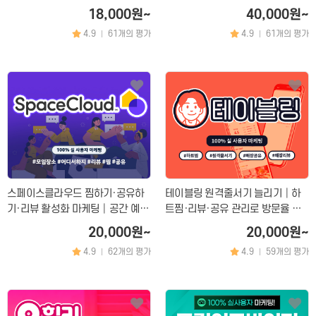
위노출 마케팅 서비스
팅
18,000원~
40,000원~
4.9
61개의 평가
4.9
61개의 평가
|
|
스페이스클라우드 찜하기·공유하
테이블링 원격줄서기 늘리기│하
기·리뷰 활성화 마케팅│공간 예약
트찜·리뷰·공유 관리로 방문율 상
상위노출 트래픽 관리 전문
승 마케팅!
20,000원~
20,000원~
4.9
62개의 평가
4.9
59개의 평가
|
|