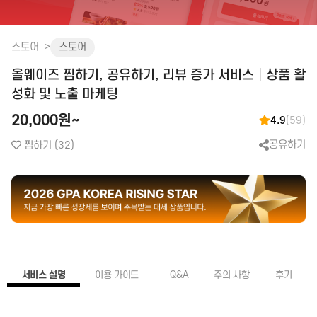
화장품│병원│성형
피부관리│마사지
스토어
스토어
공간 대여
올웨이즈 찜하기, 공유하기, 리뷰 증가 서비스│상품 활
앱│어플
SEO│검색최적화
구글플레이│AOS
트래픽
성화 및 노출 마케팅
앱스토어│IOS
리워드 트래픽
20,000원~
4.9
(59)
원스토어
백링크
공유하기
찜하기
(32)
클라우드서버
CPC검색광고│운영대행
SNS 채널
플레이스 광고
인스타│페이스북 등
파워링크
카카오 플랫폼
쇼핑검색광고
네이버 플랫폼
메신저│오픈톡
음원 플랫폼
서비스 설명
이용 가이드
Q&A
주의 사항
후기
TV 채널
카페│커뮤니티
블로그
카페