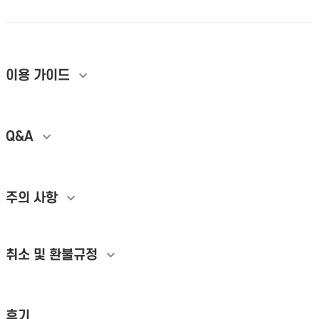
마케팅 박리다매 상품찜 리뷰이벤트 실시간유입 올웨이즈최적화 커머스성장
개인정보활용방침에 동의하겠습니까?
네
이용 가이드
Q&A
주의 사항
취소 및 환불규정
후기