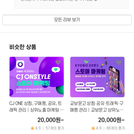
모든 리뷰 보기
비슷한 상품
CJ ONE 상찜, 구매평, 공유, 트
교보문고 상찜·공유·트래픽·구
래픽 관리│상위노출 마케팅 서
매평 관리│교보문고 상위노출
비스
마케팅 서비스
20,000원~
20,000원~
4.9
57개의 평가
4.9
66개의 평가
|
|