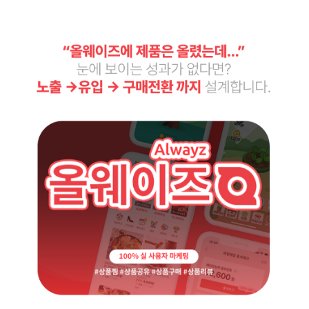
커뮤니티
지식인│질문 Q&A
언론,기자,뉴스 구독
기타│플랫폼
웹툰│웹소설
영화│뮤지컬│연극
기타