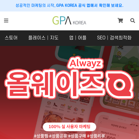
성공적인 마케팅의 시작,
GPA KOREA 공식 앱에서 확인해 보세요.
스토어
플레이스│지도
앱│어플
SEO│검색최적화
스토어
플레이스│지도
스토어
플레이스
SNS 체험단
구글맵│카카오맵
쇼핑라이브│라이브커머스
당근마켓
크라우드펀딩
호텔│숙박│숙소
맛집마케팅
내비게이션