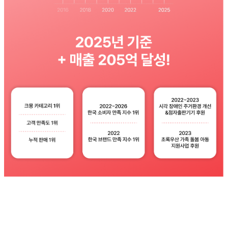
문의하기
×
문의 분야
월 예산
#올웨이즈상위노
올웨이즈상위노출 올웨이즈마케팅 올웨이즈찜하기 올웨이즈리뷰 올웨이즈공유
상품찜늘리기 팀구매 공동구매마케팅 올웨이즈활성화 상품유입 올웨이즈트래픽
올팜마케팅 구매평늘리기 올웨이즈판매 상품노출 이커머스바이럴 실사용자리뷰
팀구성 상품바이럴 올웨이즈랭킹 매출증대 올웨이즈셀러 올웨이즈광고 쇼핑몰