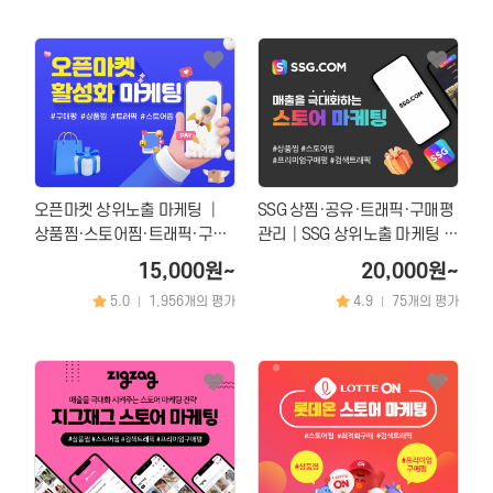
오픈마켓 상위노출 마케팅 │
SSG 상찜·공유·트래픽·구매평
상품찜·스토어찜·트래픽·구매
관리│SSG 상위노출 마케팅 서
평 증가 서비스
비스
15,000원~
20,000원~
5.0
1,956개의 평가
4.9
75개의 평가
|
|