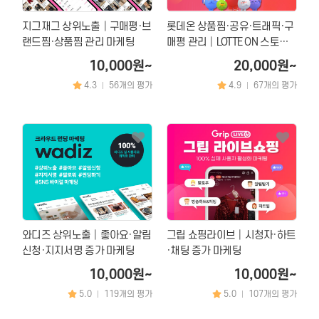
지그재그 상위노출│구매평·브
롯데온 상품찜·공유·트래픽·구
랜드찜·상품찜 관리 마케팅
매평 관리│LOTTE ON 스토어
상위노출 마케팅 서비스
10,000원~
20,000원~
4.3
56개의 평가
4.9
67개의 평가
|
|
와디즈 상위노출│좋아요·알림
그립 쇼핑라이브│시청자·하트
신청·지지서명 증가 마케팅
·채팅 증가 마케팅
10,000원~
10,000원~
5.0
119개의 평가
5.0
107개의 평가
|
|