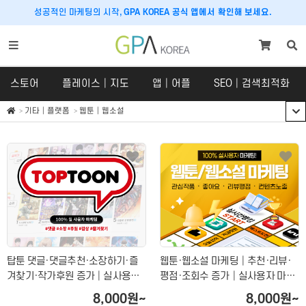
성공적인 마케팅의 시작,
GPA KOREA 공식 앱에서 확인해 보세요.
스토어
플레이스│지도
앱│어플
SEO│검색최적화
기타│플랫폼
웹툰│웹소설
스토어
플레이스│지도
스토어
플레이스
SNS 체험단
구글맵│카카오맵
쇼핑라이브│라이브커머스
당근마켓
크라우드펀딩
호텔│숙박│숙소
탑툰 댓글·댓글추천·소장하기·즐
웹툰·웹소설 마케팅│추천·리뷰·
맛집마케팅
겨찾기·작가후원 증가│실사용자
평점·조회수 증가│실사용자 마케
기반 작품 노출 상승 & 활성화 마케
팅
내비게이션
8,000원~
8,000원~