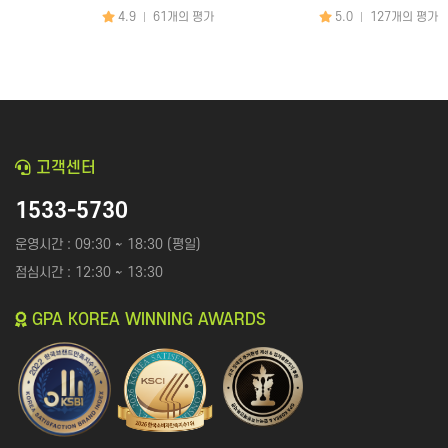
팅
화장품│병원│성형
4.9
61개의 평가
5.0
127개의 평가
|
|
피부관리│마사지
공간 대여
문의하기
×
앱│어플
SEO│검색최적화
구글플레이│AOS
트래픽
앱스토어│IOS
리워드 트래픽
고객센터
원스토어
백링크
문의 분야
월 예산
1533-5730
클라우드서버
CPC검색광고│운영대행
SNS 채널
플레이스 광고
인스타│페이스북 등
운영시간 : 09:30 ~ 18:30 (평일)
점심시간 : 12:30 ~ 13:30
파워링크
카카오 플랫폼
쇼핑검색광고
네이버 플랫폼
GPA KOREA WINNING AWARDS
메신저│오픈톡
음원 플랫폼
TV 채널
카페│커뮤니티
블로그
카페