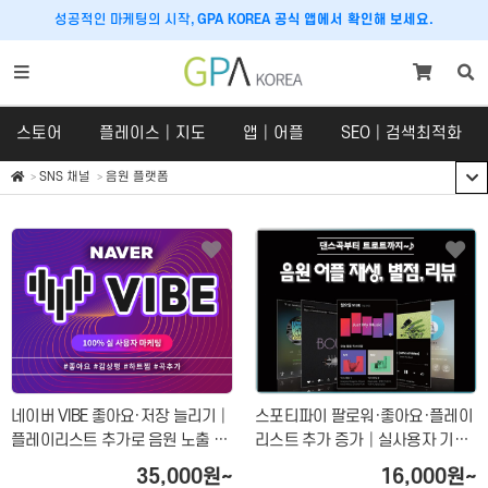
성공적인 마케팅의 시작,
GPA KOREA 공식 앱에서 확인해 보세요.
스토어
플레이스│지도
앱│어플
SEO│검색최적화
SNS 채널
음원 플랫폼
스토어
플레이스│지도
스토어
플레이스
SNS 체험단
구글맵│카카오맵
쇼핑라이브│라이브커머스
당근마켓
크라우드펀딩
호텔│숙박│숙소
네이버 VIBE 좋아요·저장 늘리기│
스포티파이 팔로워·좋아요·플레이
맛집마케팅
플레이리스트 추가로 음원 노출 상
리스트 추가 증가│실사용자 기반
승 마케팅!
음원 노출 상승 & 아티스트 활성화
내비게이션
35,000원~
16,000원~