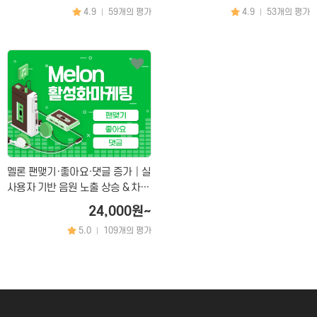
마케팅
화장품│병원│성형
4.9
59개의 평가
4.9
53개의 평가
|
|
피부관리│마사지
공간 대여
앱│어플
SEO│검색최적화
구글플레이│AOS
트래픽
앱스토어│IOS
리워드 트래픽
원스토어
백링크
클라우드서버
CPC검색광고│운영대행
SNS 채널
플레이스 광고
인스타│페이스북 등
멜론 팬맺기·좋아요·댓글 증가│실
문의하기
×
사용자 기반 음원 노출 상승 & 차트
파워링크
카카오 플랫폼
활성화 마케팅
24,000원~
쇼핑검색광고
네이버 플랫폼
5.0
109개의 평가
|
메신저│오픈톡
문의 분야
월 예산
음원 플랫폼
TV 채널
카페│커뮤니티
블로그
카페