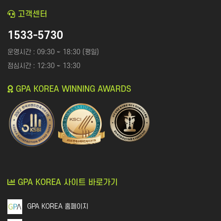
커뮤니티
고객센터
지식인│질문 Q&A
1533-5730
언론,기자,뉴스 구독
운영시간 : 09:30 ~ 18:30 (평일)
기타│플랫폼
웹툰│웹소설
점심시간 : 12:30 ~ 13:30
영화│뮤지컬│연극
개인정보활용방침에 동의하겠습니까?
네
기타
GPA KOREA WINNING AWARDS
GPA KOREA 사이트 바로가기
GPA KOREA 홈페이지