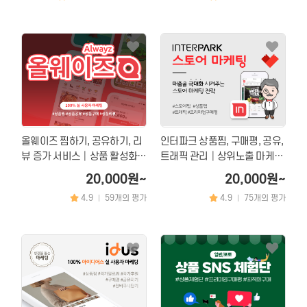
올웨이즈 찜하기, 공유하기, 리
인터파크 상품찜, 구매평, 공유,
뷰 증가 서비스│상품 활성화
트래픽 관리│상위노출 마케팅
및 노출 마케팅
서비스
20,000원~
20,000원~
4.9
59개의 평가
4.9
75개의 평가
|
|