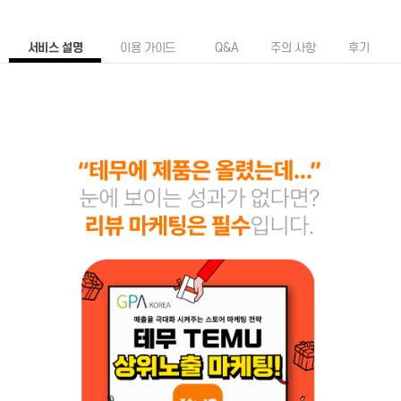
커뮤니티
지식인│질문 Q&A
서비스 설명
이용 가이드
Q&A
주의 사항
후기
언론,기자,뉴스 구독
기타│플랫폼
웹툰│웹소설
영화│뮤지컬│연극
기타