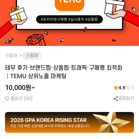
화장품│병원│성형
피부관리│마사지
공간 대여
앱│어플
SEO│검색최적화
구글플레이│AOS
트래픽
앱스토어│IOS
리워드 트래픽
원스토어
백링크
스토어
스토어
클라우드서버
테무 후기·브랜드찜·상품찜·트래픽·구매평 최적화
CPC검색광고│운영대행
SNS 채널
플레이스 광고
인스타│페이스북 등
│TEMU 상위노출 마케팅
파워링크
카카오 플랫폼
10,000원~
4.9
(61)
쇼핑검색광고
네이버 플랫폼
공유하기
찜하기
(30)
메신저│오픈톡
음원 플랫폼
TV 채널
카페│커뮤니티
블로그
카페