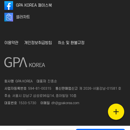
GPA KOREA 페이스북
셀러차트
이용약관
개인정보취급방침
취소 및 환불규정
회사명
GPA KOREA
대표자
진종순
사업자등록번호
594-81-00315
통신판매업신고
제 2026-서울강남-01581 호
주소
서울시 강남구 삼성로96길14, 중아빌딩 10층
대표번호
1533-5730
이메일
dh@gpakorea.com