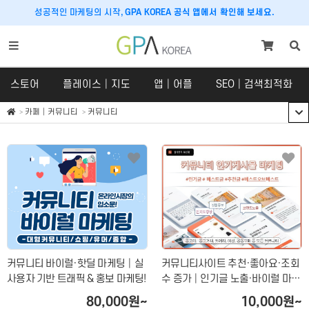
성공적인 마케팅의 시작,
GPA KOREA 공식 앱에서 확인해 보세요.
스토어
플레이스│지도
앱│어플
SEO│검색최적화
카페│커뮤니티
커뮤니티
스토어
플레이스│지도
스토어
플레이스
SNS 체험단
구글맵│카카오맵
쇼핑라이브│라이브커머스
당근마켓
크라우드펀딩
호텔│숙박│숙소
커뮤니티 바이럴·핫딜 마케팅│실
커뮤니티사이트 추천·좋아요·조회
맛집마케팅
사용자 기반 트래픽 & 홍보 마케팅!
수 증가│인기글 노출·바이럴 마케
팅 서비스
내비게이션
80,000원~
10,000원~