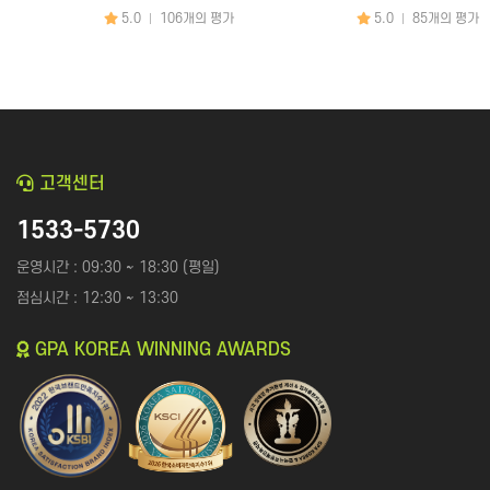
화장품│병원│성형
5.0
106개의 평가
5.0
85개의 평가
|
|
피부관리│마사지
공간 대여
문의하기
×
앱│어플
SEO│검색최적화
구글플레이│AOS
트래픽
앱스토어│IOS
리워드 트래픽
고객센터
원스토어
백링크
문의 분야
월 예산
1533-5730
클라우드서버
CPC검색광고│운영대행
SNS 채널
플레이스 광고
인스타│페이스북 등
운영시간 : 09:30 ~ 18:30 (평일)
점심시간 : 12:30 ~ 13:30
파워링크
카카오 플랫폼
쇼핑검색광고
네이버 플랫폼
GPA KOREA WINNING AWARDS
메신저│오픈톡
음원 플랫폼
TV 채널
카페│커뮤니티
블로그
카페