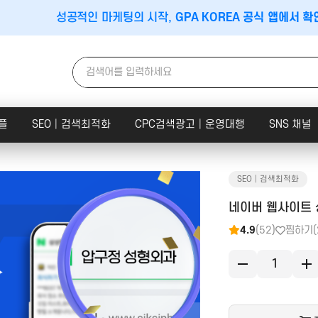
성공적인 마케팅의 시작,
GPA KOREA 공식 앱에서 확
플
SEO│검색최적화
CPC검색광고│운영대행
SNS 채널
SEO│검색최적화
이스│지도
앱│어플
SEO│검색최적화
플레이스
구글플레이│AOS
트래픽
네이버 웹사이트 
맵│카카오맵
앱스토어│IOS
리워드 트래픽
4.9
(52)
찜하기
(
당근마켓
원스토어
백링크
│숙박│숙소
클라우드서버
집마케팅
비게이션