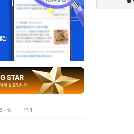
│병원│성형
관리│마사지
공간 대여
TV 채널
카페│커뮤니티
기
블로그
웹
카페
영화
커뮤니티
지식인│질문 Q&A
언론,기자,뉴스 구독
의 사항
후기