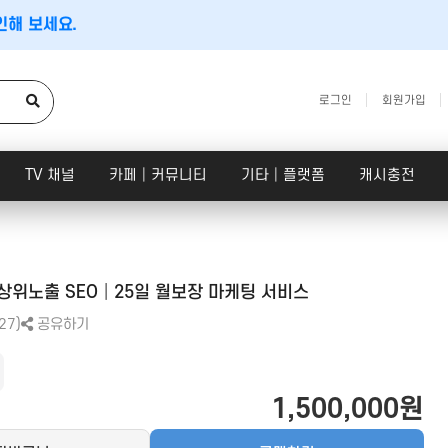
인해 보세요.
로그인
회원가입
TV 채널
카페│커뮤니티
기타│플랫폼
캐시충전
CPC검색광고│운영대행
SNS 채널
문의하기
×
플레이스 광고
인스타│페이스북 등
상위노출 SEO│25일 월보장 마케팅 서비스
아래 정보를 입력하시면 빠르게 상담을 도와드립니다.
파워링크
카카오 플랫폼
27)
공유하기
쇼핑검색광고
네이버 플랫폼
메신저│오픈톡
1,500,000원
음원 플랫폼