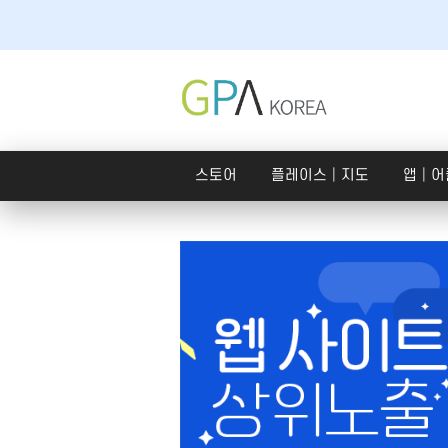
스토어
플레이스│지도
앱│어
스토어
플레
스토어
SNS 체험단
구글
쇼핑라이브│라이브커머스
크라우드펀딩
호텔
맛
내