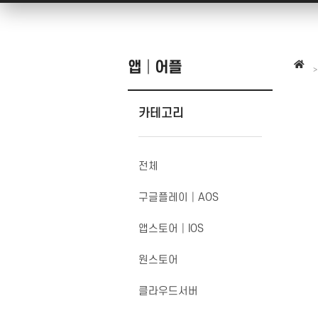
스토어
플레
스토어
앱│어플
SNS 체험단
구글
쇼핑라이브│라이브커머스
카테고리
크라우드펀딩
호텔
맛
전체
내
구글플레이│AOS
화장품
피부
앱스토어│IOS
원스토어
클라우드서버