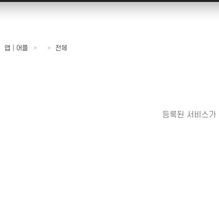
이스│지도
앱│어플
SEO│검색최적화
플레이스
구글플레이│AOS
트래픽
앱│어플
전체
맵│카카오맵
앱스토어│IOS
리워드 트래픽
당근마켓
원스토어
백링크
│숙박│숙소
클라우드서버
집마케팅
등록된 서비스가
비게이션
│병원│성형
관리│마사지
공간 대여
TV 채널
카페│커뮤니티
기
블로그
웹
카페
영화
커뮤니티