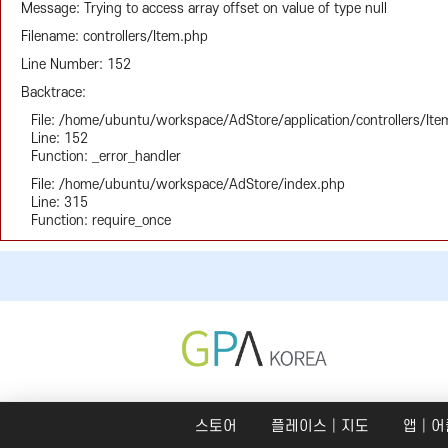
Message: Trying to access array offset on value of type null
Filename: controllers/Item.php
Line Number: 152
Backtrace:
File: /home/ubuntu/workspace/AdStore/application/controllers/It
Line: 152
Function: _error_handler
File: /home/ubuntu/workspace/AdStore/index.php
Line: 315
Function: require_once
스토어
플레이스│지도
앱│어