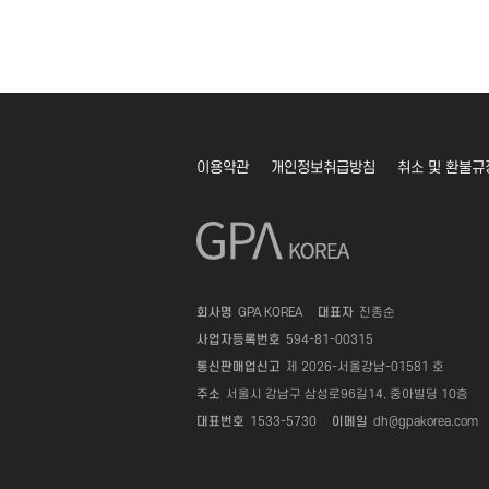
이용약관
개인정보취급방침
취소 및 환불규
회사명
GPA KOREA
대표자
진종순
사업자등록번호
594-81-00315
통신판매업신고
제 2026-서울강남-01581 호
주소
서울시 강남구 삼성로96길14, 중아빌딩 10층
대표번호
1533-5730
이메일
dh@gpakorea.com