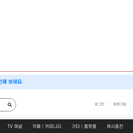
인해 보세요.
로그인
회원가입
TV 채널
카페│커뮤니티
기타│플랫폼
캐시충전