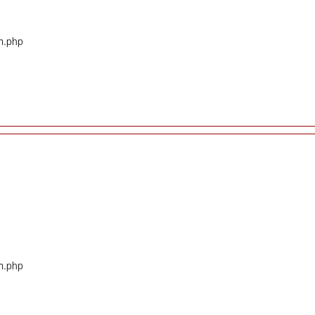
em.php
em.php