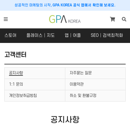
성공적인 마케팅의 시작,
GPA KOREA 공식 앱에서 확인해 보세요.
스토어
플레이스│지도
앱│어플
SEO│검색최적화
고객센터
공지사항
자주묻는 질문
스토어
플레이스│지도
스토어
플레이스
1:1 문의
이용약관
SNS 체험단
구글맵│카카오맵
개인정보취급방침
취소 및 환불규정
쇼핑라이브│라이브커머스
당근마켓
크라우드펀딩
호텔│숙박│숙소
맛집마케팅
공지사항
내비게이션