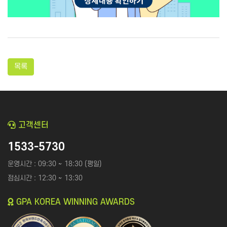
문의 분야
월 예산
커뮤니티
지식인│질문 Q&A
언론,기자,뉴스 구독
기타│플랫폼
웹툰│웹소설
목록
영화│뮤지컬│연극
기타
고객센터
개인정보활용방침에 동의하겠습니까?
네
1533-5730
운영시간 : 09:30 ~ 18:30 (평일)
점심시간 : 12:30 ~ 13:30
GPA KOREA WINNING AWARDS