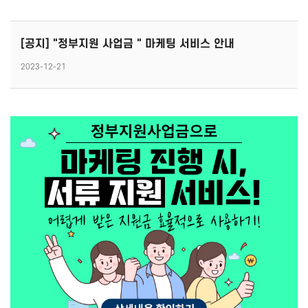
화장품│병원│성형
피부관리│마사지
[공지] "정부지원 사업금 " 마케팅 서비스 안내
공간 대여
2023-12-21
앱│어플
SEO│검색최적화
구글플레이│AOS
트래픽
앱스토어│IOS
리워드 트래픽
원스토어
백링크
클라우드서버
CPC검색광고│운영대행
SNS 채널
플레이스 광고
인스타│페이스북 등
파워링크
카카오 플랫폼
쇼핑검색광고
네이버 플랫폼
메신저│오픈톡
문의하기
×
음원 플랫폼
TV 채널
카페│커뮤니티
블로그
카페