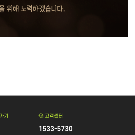
로가기
고객센터
1533-5730