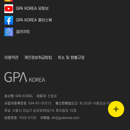
GPA KOREA 유튜브
GPA KOREA 페이스북
셀러차트
이용약관
개인정보취급방침
취소 및 환불규정
회사명
GPA KOREA
대표자
진종순
사업자등록번호
594-81-00315
통신판매업신고
제 2026-서울강남-01581 호
주소
서울시 강남구 삼성로96길14, 중아빌딩 10층
대표번호
1533-5730
이메일
dh@gpakorea.com