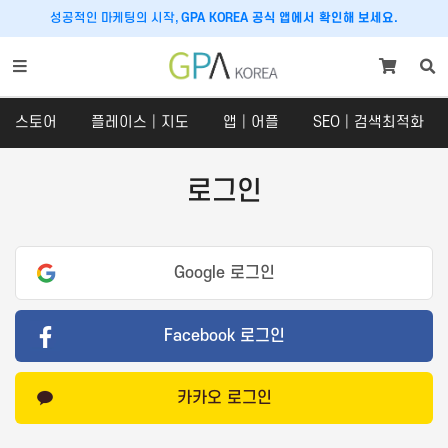
성공적인 마케팅의 시작,
GPA KOREA 공식 앱에서 확인해 보세요.
스토어
플레이스│지도
앱│어플
SEO│검색최적화
로그인
스토어
플레이스│지도
Google 로그인
스토어
플레이스
SNS 체험단
구글맵│카카오맵
Facebook 로그인
쇼핑라이브│라이브커머스
당근마켓
크라우드펀딩
호텔│숙박│숙소
카카오 로그인
맛집마케팅
내비게이션