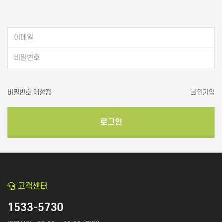
화장품│병원│성형
피부관리│마사지
공간 대여
앱│어플
SEO│검색최적화
구글플레이│AOS
트래픽
앱스토어│IOS
리워드 트래픽
원스토어
백링크
비밀번호 재설정
회원가입
문의하기
×
클라우드서버
CPC검색광고│운영대행
SNS 채널
플레이스 광고
인스타│페이스북 등
로그인
파워링크
카카오 플랫폼
문의 분야
월 예산
쇼핑검색광고
네이버 플랫폼
메신저│오픈톡
음원 플랫폼
고객센터
TV 채널
카페│커뮤니티
블로그
1533-5730
카페