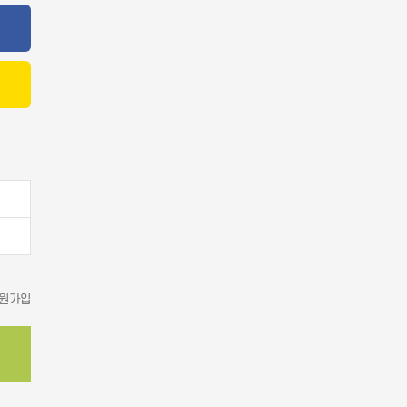
타│플랫폼
툰│웹소설
│뮤지컬│연극
기타
개인정보활용방침에 동의하겠습니까?
네
원가입