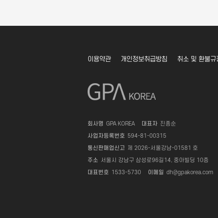
이용약관
개인정보취급방침
취소 및 환불규
회사명
GPA KOREA
대표자
진종순
사업자등록번호
594-81-00315
통신판매업신고
제 2026-서울강남-01581 호
주소
서울시 강남구 삼성로96길14, 중아빌딩 10층
대표번호
1533-5730
이메일
dh@gpakorea.com