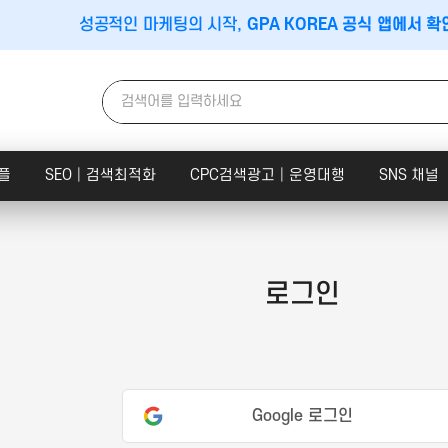
성공적인 마케팅의 시작,
GPA KOREA 공식 앱에서 확
플
SEO│검색최적화
CPC검색광고│운영대행
SNS 채널
이스│지도
앱│어플
SEO│검색최적화
플레이스
구글플레이│AOS
트래픽
로그인
맵│카카오맵
앱스토어│IOS
리워드 트래픽
당근마켓
원스토어
백링크
│숙박│숙소
클라우드서버
집마케팅
Google 로그인
문의하기
×
비게이션