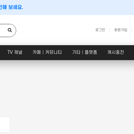
인해 보세요.
로그인
회원가입
TV 채널
카페│커뮤니티
기타│플랫폼
캐시충전
CPC검색광고│운영대행
SNS 채널
문의하기
×
플레이스 광고
인스타│페이스북 등
아래 정보를 입력하시면 빠르게 상담을 도와드립니다.
파워링크
카카오 플랫폼
쇼핑검색광고
네이버 플랫폼
메신저│오픈톡
음원 플랫폼