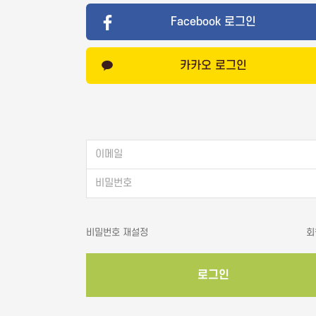
│병원│성형
Facebook 로그인
관리│마사지
문의 분야
월 예산
카카오 로그인
공간 대여
TV 채널
카페│커뮤니티
기
블로그
웹
카페
영화
커뮤니티
지식인│질문 Q&A
언론,기자,뉴스 구독
비밀번호 재설정
회
개인정보활용방침에 동의하겠습니까?
네
로그인