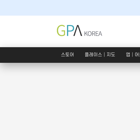
스토어
플레이스│지도
앱│어
스토어
플레
스토어
SNS 체험단
구글
쇼핑라이브│라이브커머스
크라우드펀딩
호텔
맛
내